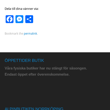
Dela till dina vänner via:
Facebook
Messenger
Dela
Bookmark the
permalink
.
ÖPPETTIDER BUTIK
Våra fysiska butiker har nu stängt för säsongen.
Endast öppet efter överenskommelse.
ALPINBUTIKEN NORRKÖPING