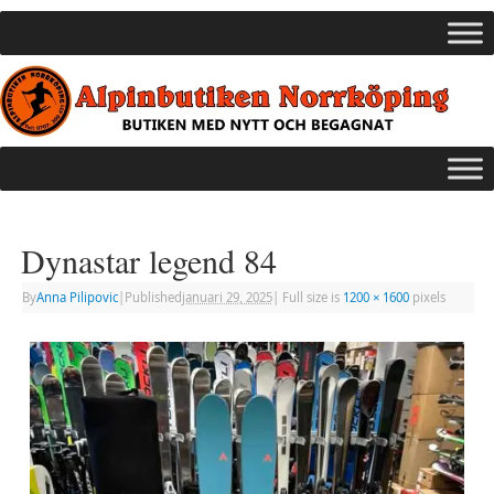
Dynastar legend 84
By
Anna Pilipovic
|
Published
januari 29, 2025
|
Full size is
1200 × 1600
pixels