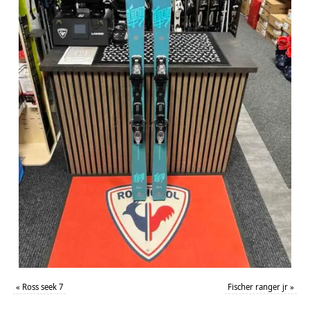
«
Ross seek 7
Fischer ranger jr
»