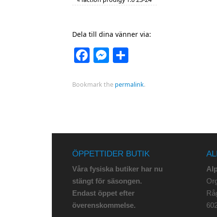
Dela till dina vänner via:
Facebook
Messenger
Dela
Bookmark the
permalink
.
ÖPPETTIDER BUTIK
AL
Våra fysiska butiker har nu
Al
stängt för säsongen.
Org
Endast öppet efter
Rå
överenskommelse.
602