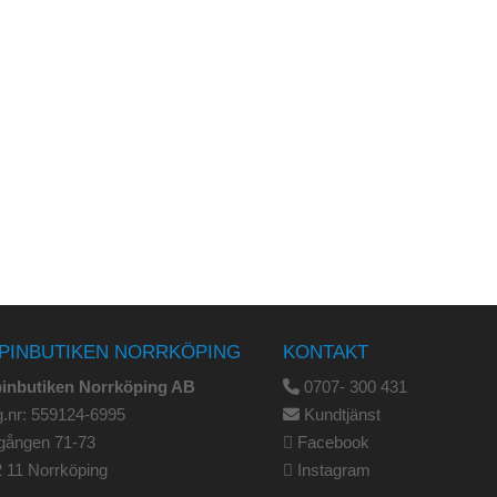
PINBUTIKEN NORRKÖPING
KONTAKT
pinbutiken Norrköping AB
0707- 300 431
.nr: 559124-6995
Kundtjänst
gången 71-73
Facebook
 11 Norrköping
Instagram