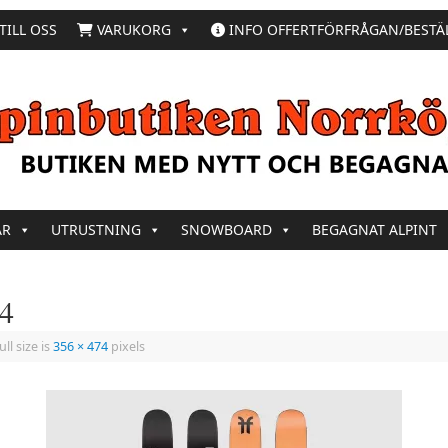
TILL OSS
VARUKORG
INFO OFFERTFÖRFRÅGAN/BESTÄ
AR
UTRUSTNING
SNOWBOARD
BEGAGNAT ALPINT
24
ll size is
356 × 474
pixels