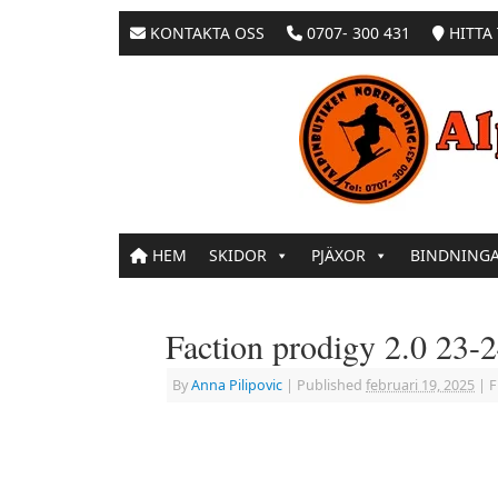
KONTAKTA OSS
0707- 300 431
HITTA 
HEM
SKIDOR
PJÄXOR
BINDNING
Faction prodigy 2.0 23-
By
Anna Pilipovic
|
Published
februari 19, 2025
|
Fu