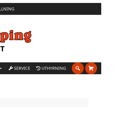
LLNING
SERVICE
UTHYRNING