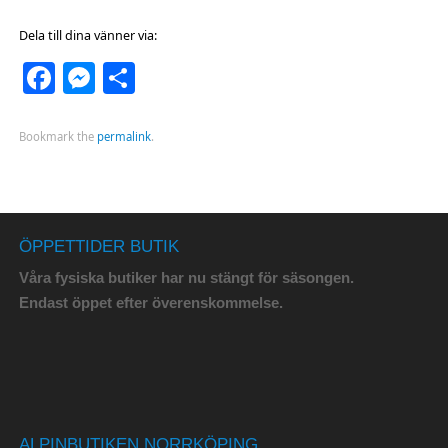
Dela till dina vänner via:
Facebook
Messenger
Dela
Bookmark the
permalink
.
ÖPPETTIDER BUTIK
Våra fysiska butiker har nu stängt för säsongen.
Endast öppet efter överenskommelse.
ALPINBUTIKEN NORRKÖPING