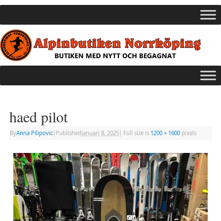
haed pilot
By
Anna Pilipovic
|
Published
januari 8, 2025
|
Full size is
1200 × 1600
pixels