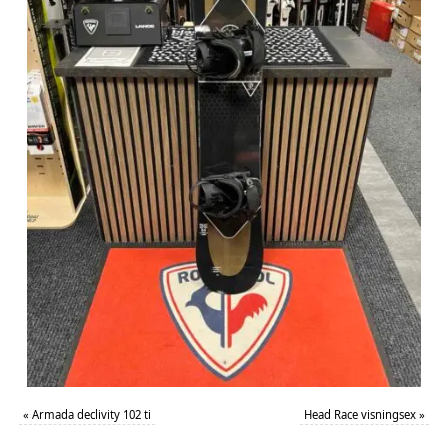
«
Armada declivity 102 ti
Head Race visningsex
»