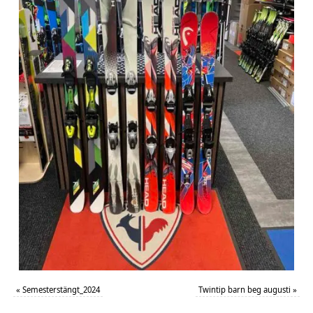
«
Semesterstängt_2024
Twintip barn beg augusti
»