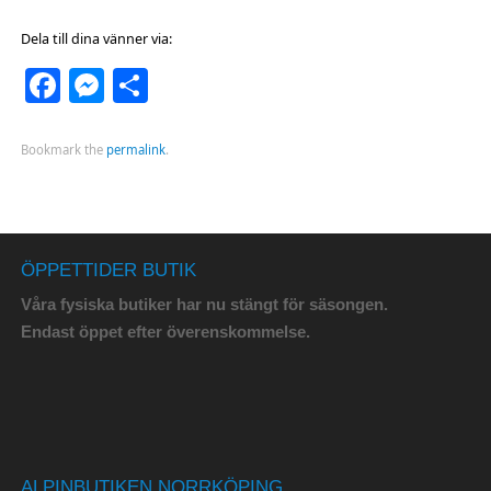
Dela till dina vänner via:
Facebook
Messenger
Dela
Bookmark the
permalink
.
ÖPPETTIDER BUTIK
Våra fysiska butiker har nu stängt för säsongen.
Endast öppet efter överenskommelse.
ALPINBUTIKEN NORRKÖPING