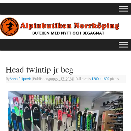
Head twintip jr beg
By
Anna Pilipovic
|
Published
augusti 17, 2024
|
Full size is
1200 × 1600
pixels