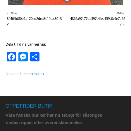
«
IMG-
IMG-
8446ffd80b1a120ed2dea3c14fac8013-
4862a97c77da397c4fee159c0c9e7d62-
V
V
»
Dela till dina vänner via:
Facebook
Messenger
Dela
Bookmark the
permalink
.
ÖPPETTIDER BUTIK
Våra fysiska butiker har nu stängt för säsongen.
Endast öppet efter överenskommelse.