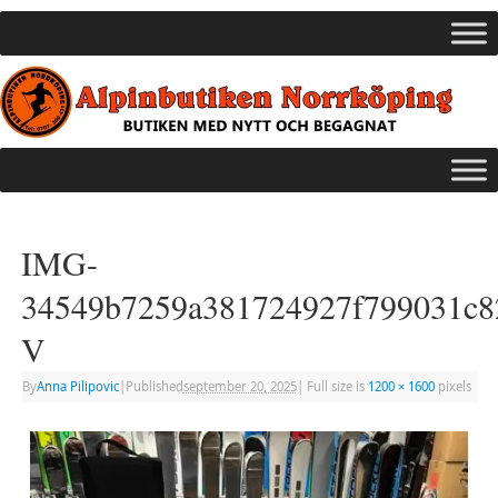
IMG-
34549b7259a381724927f799031c8
V
By
Anna Pilipovic
|
Published
september 20, 2025
|
Full size is
1200 × 1600
pixels