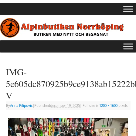
IMG-
5e605dc870925b9ce9138ab15222b
V
By
Anna Pilipovic
|
Published
december 19, 2025
|
Full size is
1200 × 1600
pixels