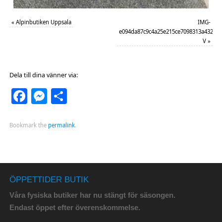
«
Alpinbutiken Uppsala
IMG-
e094da87c9c4a25e215ce7098313a432-
V
»
Dela till dina vänner via:
Facebook
Messenger
Dela
Bookmark the
permalink
.
ÖPPETTIDER BUTIK
Våra fysiska butiker har nu stängt för säsongen.
Endast öppet efter överenskommelse.