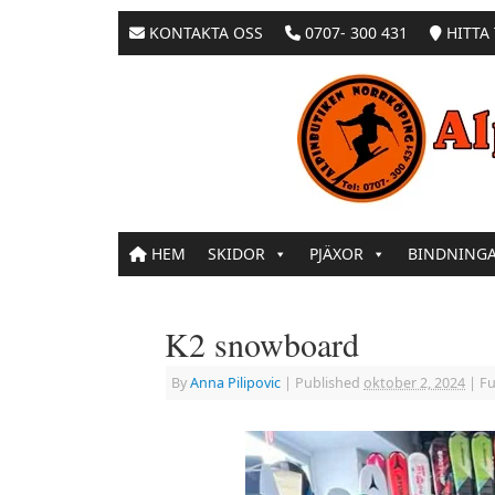
KONTAKTA OSS
0707- 300 431
HITTA 
HEM
SKIDOR
PJÄXOR
BINDNING
K2 snowboard
By
Anna Pilipovic
|
Published
oktober 2, 2024
|
Ful