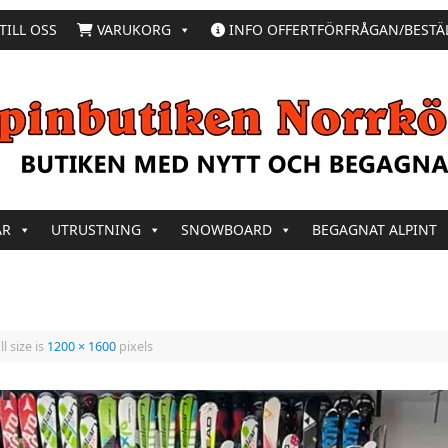
TILL OSS
VARUKORG
INFO OFFERTFÖRFRÅGAN/BESTÄ
AR
UTRUSTNING
SNOWBOARD
BEGAGNAT ALPINT
l size is
1200 × 1600
pixels