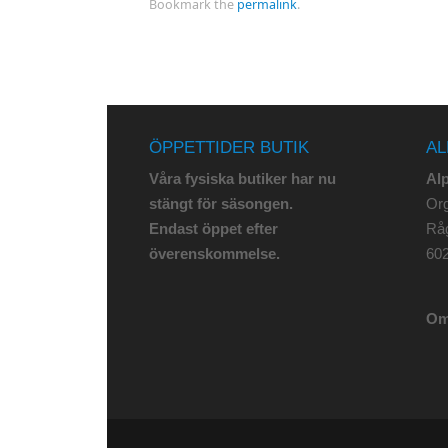
Bookmark the
permalink
.
ÖPPETTIDER BUTIK
AL
Våra fysiska butiker har nu
Al
stängt för säsongen.
Org
Endast öppet efter
Rå
överenskommelse.
602
Om