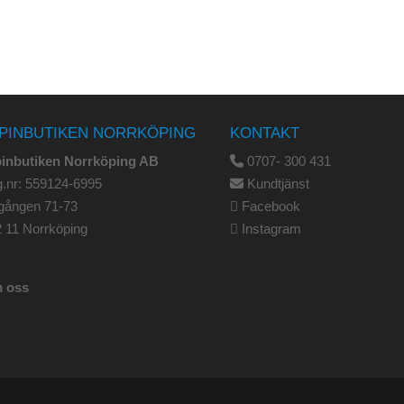
PINBUTIKEN NORRKÖPING
KONTAKT
pinbutiken Norrköping AB
0707- 300 431
.nr: 559124-6995
Kundtjänst
gången 71-73
Facebook
 11 Norrköping
Instagram
 oss