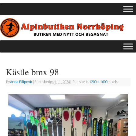
Kästle bmx 98
By
Anna Pilipovic
|
Published
maj 11, 2024
|
Full size is
1200 × 1600
pixels