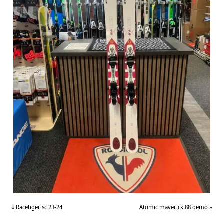
«
Racetiger sc 23-24
Atomic maverick 88 demo
»