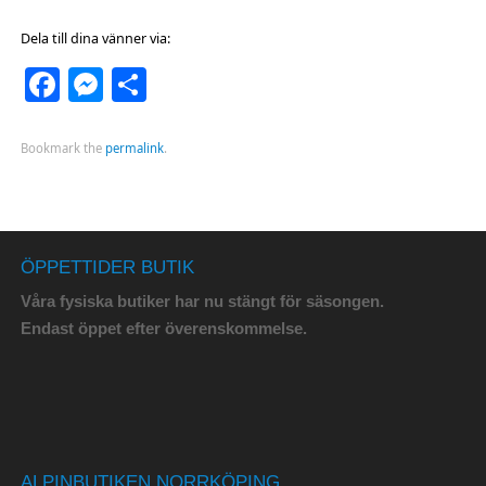
Dela till dina vänner via:
Facebook
Messenger
Dela
Bookmark the
permalink
.
ÖPPETTIDER BUTIK
Våra fysiska butiker har nu stängt för säsongen.
Endast öppet efter överenskommelse.
ALPINBUTIKEN NORRKÖPING