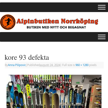
kore 93 defekta
By
Anna Pilipovic
|
Published
augusti 24, 2024
|
Full size is
960 × 1280
pixels