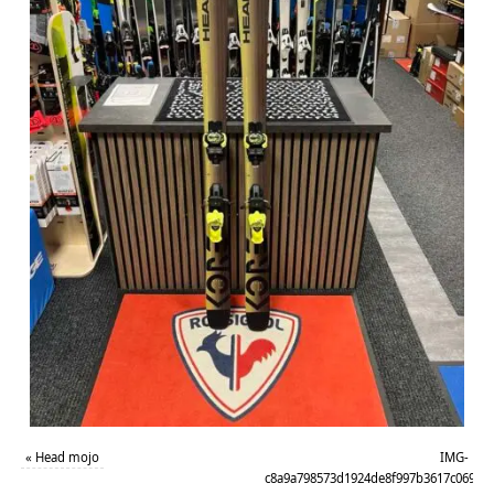
«
Head mojo
IMG-
c8a9a798573d1924de8f997b3617c069-