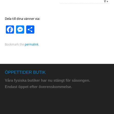
V
»
Dela till dina vänner via:
Facebook
Messenger
Dela
Bookmark the
permalink
.
ÖPPETTIDER BUTIK
Våra fysiska butiker har nu stängt för säsongen.
Endast öppet efter överenskommelse.