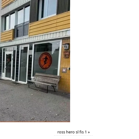
ross hero sl fis 1
»