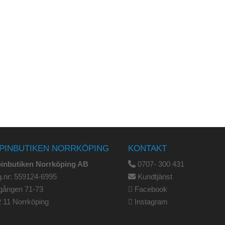
PINBUTIKEN NORRKÖPING
KONTAKT
pinbutiken Norrköping AB
0707- 300 431
.nr: 559124-6995
Kundtjänst
gången 71-73
Facebook
 11 Norrköping
Instagram