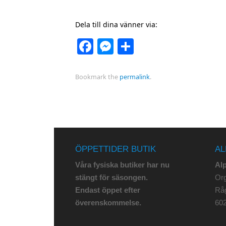
Dela till dina vänner via:
Facebook
Messenger
Dela
Bookmark the
permalink
.
ÖPPETTIDER BUTIK
AL
Våra fysiska butiker har nu
Al
stängt för säsongen.
Org
Endast öppet efter
Rå
överenskommelse.
602