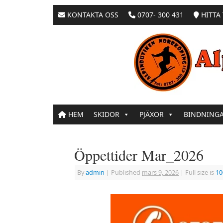
KONTAKTA OSS
0707- 300 431
HITTA 
HEM
SKIDOR
PJÄXOR
BINDNING
Öppettider Mar_2026
By
admin
|
Published
mars 9, 2026
|
Full size is
10