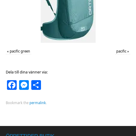
«
pacific green
pacific
»
Dela till dina vänner via:
Facebook
Messenger
Dela
Bookmark the
permalink
.
ÖPPETTIDER BUTIK