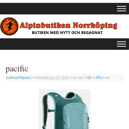
pacific
By
Anna Pilipovic
|
Published
mars 27, 2025
|
Full size is
181 × 279
pixels