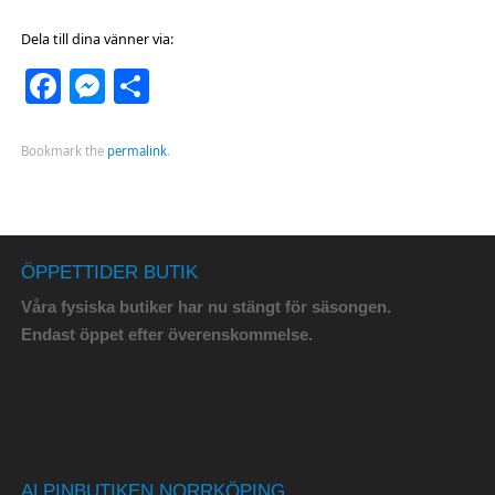
Dela till dina vänner via:
Facebook
Messenger
Dela
Bookmark the
permalink
.
ÖPPETTIDER BUTIK
Våra fysiska butiker har nu stängt för säsongen.
Endast öppet efter överenskommelse.
ALPINBUTIKEN NORRKÖPING