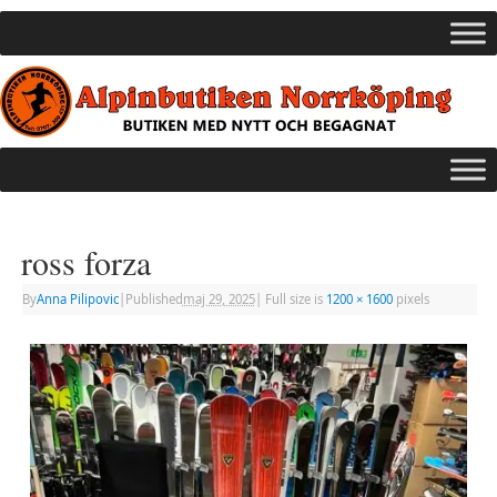
ross forza
By
Anna Pilipovic
|
Published
maj 29, 2025
|
Full size is
1200 × 1600
pixels