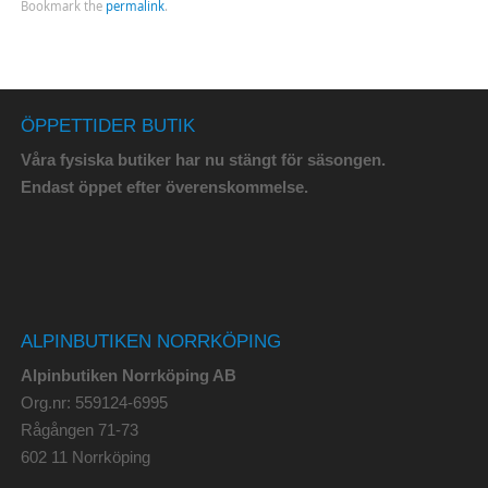
Bookmark the
permalink
.
ÖPPETTIDER BUTIK
Våra fysiska butiker har nu stängt för säsongen.
Endast öppet efter överenskommelse.
ALPINBUTIKEN NORRKÖPING
Alpinbutiken Norrköping AB
Org.nr: 559124-6995
Rågången 71-73
602 11 Norrköping