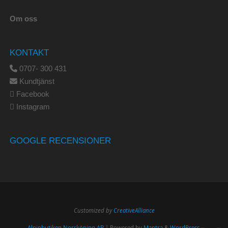
Om oss
KONTAKT
0707- 300 431
Kundtjänst
Facebook
Instagram
GOOGLE RECENSIONER
Customized by
CreativeAlliance
Alpinbutiken Norrköping AB
| Powered by
Mantra
&
WordPress.