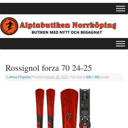
Rossignol forza 70 24-25
By
Anna Pilipovic
|
Published
mars 20, 2025
|
Full size is
600 × 600
pixels