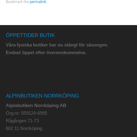
Bookmark the
permalink
.
ÖPPETTIDER BUTIK
Våra fysiska butiker har nu stängt för säsongen.
Endast öppet efter överenskommelse.
ALPINBUTIKEN NORRKÖPING
Alpinbutiken Norrköping AB
Org.nr: 559124-6995
Rågången 71-73
602 11 Norrköping