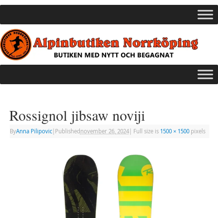
Rossignol jibsaw noviji
By
Anna Pilipovic
|
Published
november 26, 2024
|
Full size is
1500 × 1500
pixels