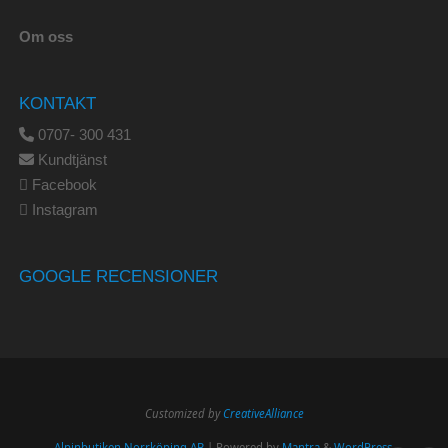
Om oss
KONTAKT
0707- 300 431
Kundtjänst
Facebook
Instagram
GOOGLE RECENSIONER
Customized by
CreativeAlliance
Alpinbutiken Norrköping AB
| Powered by
Mantra
&
WordPress.