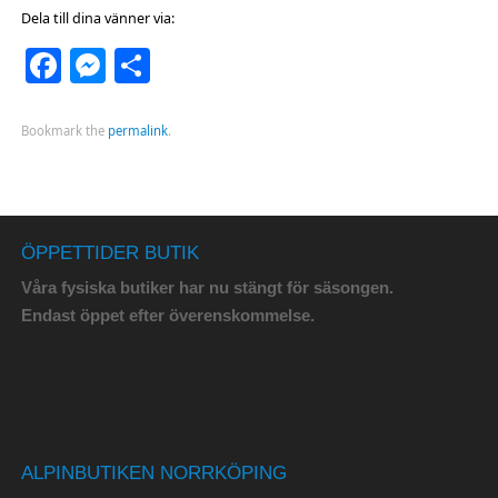
Dela till dina vänner via:
Facebook
Messenger
Dela
Bookmark the
permalink
.
ÖPPETTIDER BUTIK
Våra fysiska butiker har nu stängt för säsongen.
Endast öppet efter överenskommelse.
ALPINBUTIKEN NORRKÖPING