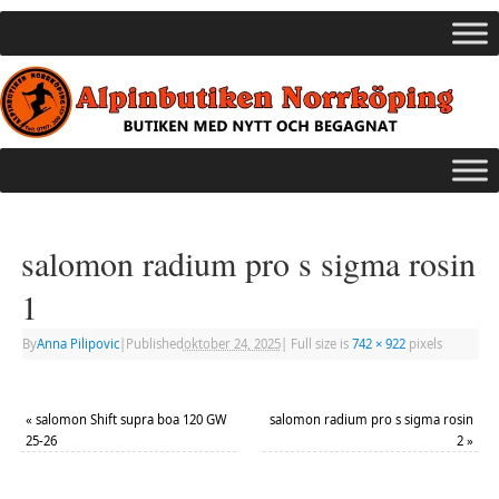
salomon radium pro s sigma rosin
1
By
Anna Pilipovic
|
Published
oktober 24, 2025
|
Full size is
742 × 922
pixels
«
salomon Shift supra boa 120 GW
salomon radium pro s sigma rosin
25-26
2
»