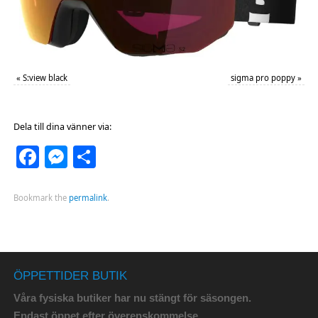
«
S:view black
sigma pro poppy
»
Dela till dina vänner via:
Facebook
Messenger
Dela
Bookmark the
permalink
.
ÖPPETTIDER BUTIK
Våra fysiska butiker har nu stängt för säsongen.
Endast öppet efter överenskommelse.