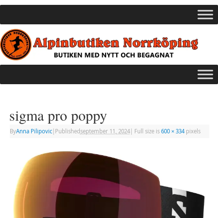
sigma pro poppy
By
Anna Pilipovic
|
Published
september 11, 2024
|
Full size is
600 × 334
pixels