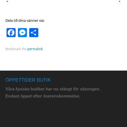
«
»
Dela till dina vänner via:
Facebook
Messenger
Dela
Bookmark the
permalink
.
ÖPPETTIDER BUTIK
Våra fysiska butiker har nu stängt för säsongen.
Endast öppet efter överenskommelse.