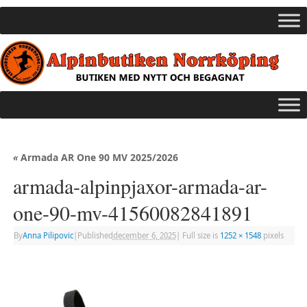
«
Armada AR One 90 MV 2025/2026
armada-alpinpjaxor-armada-ar-
one-90-mv-41560082841891
By
Anna Pilipovic
|
Published
december 6, 2025
|
Full size is
1252 × 1548
pixels