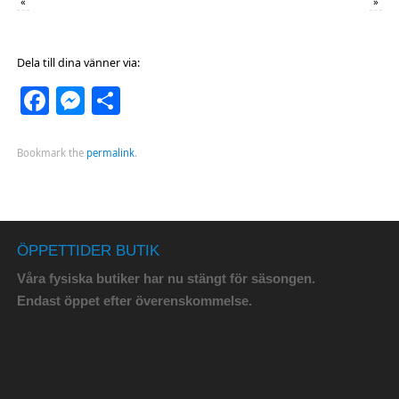
«
»
Dela till dina vänner via:
Facebook
Messenger
Dela
Bookmark the
permalink
.
ÖPPETTIDER BUTIK
Våra fysiska butiker har nu stängt för säsongen.
Endast öppet efter överenskommelse.