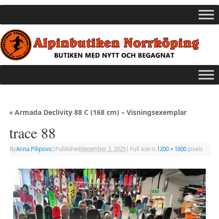
«
Armada Declivity 88 C (168 cm) – Visningsexemplar
trace 88
By
Anna Pilipovic
|
Published
december 2, 2025
|
Full size is
1200 × 1600
pixels