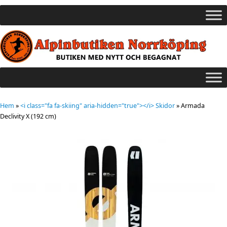
Hem
»
<i class="fa fa-skiing" aria-hidden="true"></i> Skidor
»
Armada
Declivity X (192 cm)