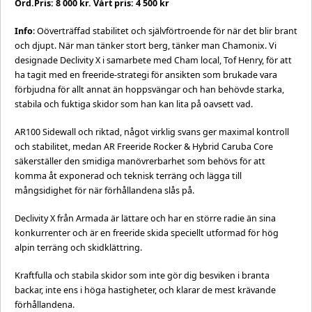
Ord.Pris: 8 000 kr. Vårt pris: 4 500 kr
Info
: Oöverträffad stabilitet och självförtroende för när det blir brant
och djupt. När man tänker stort berg, tänker man Chamonix. Vi
designade Declivity X i samarbete med Cham local, Tof Henry, för att
ha tagit med en freeride-strategi för ansikten som brukade vara
förbjudna för allt annat än hoppsvängar och han behövde starka,
stabila och fuktiga skidor som han kan lita på oavsett vad.
AR100 Sidewall och riktad, något virklig svans ger maximal kontroll
och stabilitet, medan AR Freeride Rocker & Hybrid Caruba Core
säkerställer den smidiga manövrerbarhet som behövs för att
komma åt exponerad och teknisk terräng och lägga till
mångsidighet för när förhållandena slås på.
Declivity X från Armada är lättare och har en större radie än sina
konkurrenter och är en freeride skida speciellt utformad för hög
alpin terräng och skidklättring.
Kraftfulla och stabila skidor som inte gör dig besviken i branta
backar, inte ens i höga hastigheter, och klarar de mest krävande
förhållandena.