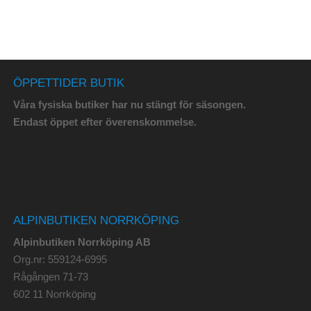
ÖPPETTIDER BUTIK
Våra fysiska butiker har nu stängt för säsongen.
Endast öppet efter överenskommelse.
ALPINBUTIKEN NORRKÖPING
Alpinbutiken Norrköping AB
Org.nr: 559124-6995
Rågången 71-73
602 11 Norrköping