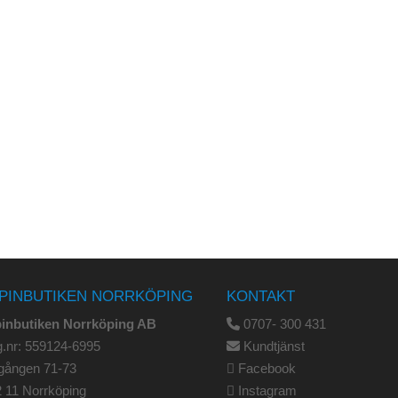
PINBUTIKEN NORRKÖPING
KONTAKT
pinbutiken Norrköping AB
0707- 300 431
.nr: 559124-6995
Kundtjänst
gången 71-73
Facebook
 11 Norrköping
Instagram