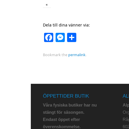
«
Dela till dina vänner via:
Facebook
Messenger
Dela
Bookmark the
permalink
.
ÖPPETTIDER BUTIK
AL
Våra fysiska butiker har nu
Al
stängt för säsongen.
Org
Endast öppet efter
Rå
överenskommelse.
602