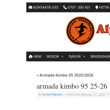
KONTAKTA OSS
0707- 300 431
HITTA 
HEM
SKIDOR
PJÄXOR
BINDNING
«
Armada Kimbo 95 2025/2026
armada kimbo 95 25-26
By
Anna Pilipovic
|
Published
februari 19, 2026
|
Fu