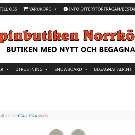
TILL OSS
VARUKORG
INFO OFFERTFÖRFRÅGAN/BESTÄ
AR
UTRUSTNING
SNOWBOARD
BEGAGNAT ALPINT
ll size is
1024 × 1024
pixels