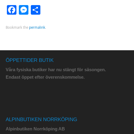
Facebook
Messenger
Dela
Bookmark the
permalink
.
ÖPPETTIDER BUTIK
Våra fysiska butiker har nu stängt för säsongen.
Endast öppet efter överenskommelse.
ALPINBUTIKEN NORRKÖPING
Alpinbutiken Norrköping AB