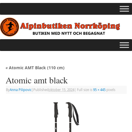
«
Atomic AMT Black (110 cm)
Atomic amt black
By
Anna Pilipovic
|
Published
oktober 15, 2024
|
Full size is
95 × 445
pixels