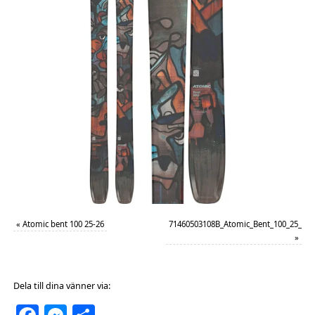
«
Atomic bent 100 25-26
71460503108B_Atomic_Bent_100_25_26_F
»
Dela till dina vänner via: