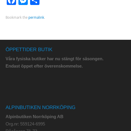
Facebook
Messenger
Dela
Bookmark the
permalink
.
ÖPPETTIDER BUTIK
Våra fysiska butiker har nu stängt för säsongen.
Endast öppet efter överenskommelse.
ALPINBUTIKEN NORRKÖPING
Alpinbutiken Norrköping AB
Org.nr: 559124-6995