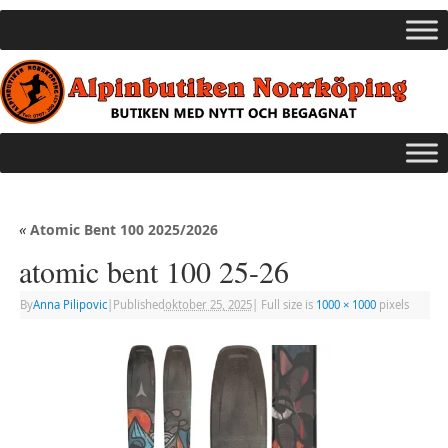
«
Atomic Bent 100 2025/2026
atomic bent 100 25-26
By
Anna Pilipovic
|
Published
oktober 25, 2025
|
Full size is
1000 × 1000
pixels