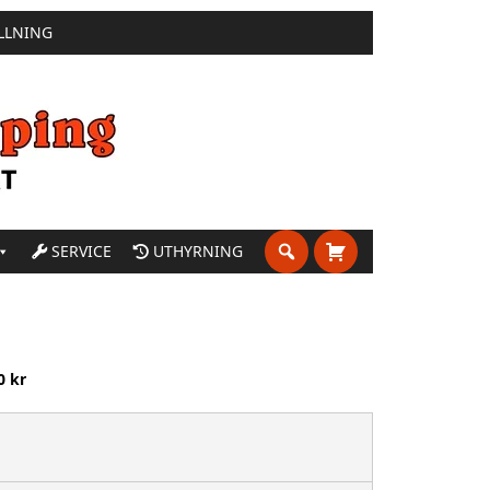
LLNING
SERVICE
UTHYRNING
0 kr