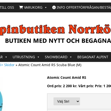
TILL OSS
VARUKORG
INFO OFFERTFÖRFRÅGAN/BESTÄ
AR
UTRUSTNING
SNOWBOARD
BEGAGNAT ALPINT
i> Skidor
»
Atomic Count Amid RS Scuba Blue (M)
Atomic Count Amid RS
Ord.pris: 2 200 kr. Vårt pris: Pris: 1 20