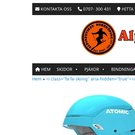
KONTAKTA OSS
0707- 300 431
HITTA 
HEM
SKIDOR
PJÄXOR
BINDNING
Hem
»
<i class="fa fa-skiing" aria-hidden="true"></