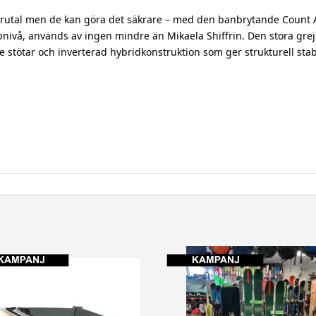
brutal men de kan göra det säkrare – med den banbrytande Count 
upnivå, används av ingen mindre än Mikaela Shiffrin. Den stora gr
stötar och inverterad hybridkonstruktion som ger strukturell stabi