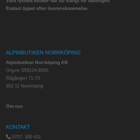
Våra fysiska butiker har nu stängt för säsongen.
Endast öppet efter överenskommelse.
ALPINBUTIKEN NORRKÖPING
Alpinbutiken Norrköping AB
Org.nr: 559124-6995
Rågången 71-73
602 11 Norrköping
Om oss
KONTAKT
0707- 300 431