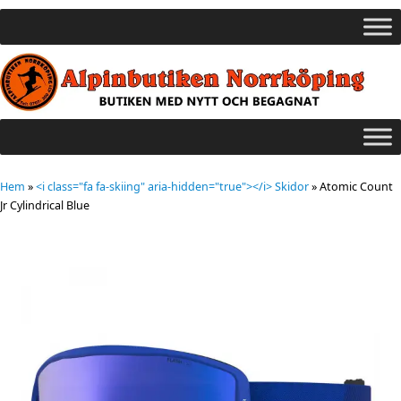
Hem
»
<i class="fa fa-skiing" aria-hidden="true"></i> Skidor
»
Atomic Count
Jr Cylindrical Blue