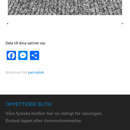
«
»
Dela till dina vänner via:
Facebook
Messenger
Dela
Bookmark the
permalink
.
ÖPPETTIDER BUTIK
Våra fysiska butiker har nu stängt för säsongen.
Endast öppet efter överenskommelse.