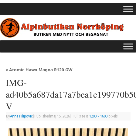
«
Atomic Hawx Magna R120 GW
IMG-
ad40b5a687da17a7bea1c199770b5
V
By
Anna Pilipovic
|
Published
maj 15, 2026
|
Full size is
1200 × 1600
pixels