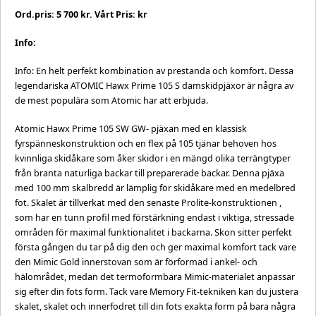
Ord.pris: 5 700 kr. Vårt Pris: kr
Info:
Info: En helt perfekt kombination av prestanda och komfort. Dessa
legendariska ATOMIC Hawx Prime 105 S damskidpjäxor är några av
de mest populära som Atomic har att erbjuda.
Atomic Hawx Prime 105 SW GW- pjäxan med en klassisk
fyrspänneskonstruktion och en flex på 105 tjänar behoven hos
kvinnliga skidåkare som åker skidor i en mängd olika terrängtyper
från branta naturliga backar till preparerade backar. Denna pjäxa
med 100 mm skalbredd är lämplig för skidåkare med en medelbred
fot. Skalet är tillverkat med den senaste Prolite-konstruktionen ,
som har en tunn profil med förstärkning endast i viktiga, stressade
områden för maximal funktionalitet i backarna. Skon sitter perfekt
första gången du tar på dig den och ger maximal komfort tack vare
den Mimic Gold innerstovan som är förformad i ankel- och
hälområdet, medan det termoformbara Mimic-materialet anpassar
sig efter din fots form. Tack vare Memory Fit-tekniken kan du justera
skalet, skalet och innerfodret till din fots exakta form på bara några