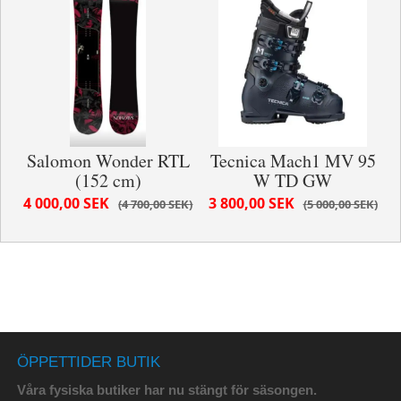
Salomon Wonder RTL
Tecnica Mach1 MV 95
(152 cm)
W TD GW
4 000,00 SEK
3 800,00 SEK
4 700,00 SEK
5 000,00 SEK
ÖPPETTIDER BUTIK
Våra fysiska butiker har nu stängt för säsongen.