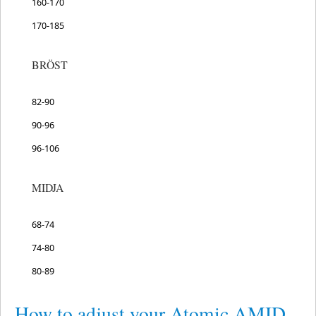
160-170
170-185
BRÖST
82-90
90-96
96-106
MIDJA
68-74
74-80
80-89
How to adjust your Atomic AMID