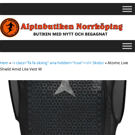
Hem
»
<i class="fa fa-skiing" aria-hidden="true"></i> Skidor
»
Atomic Live
Shield Amid Lite Vest W