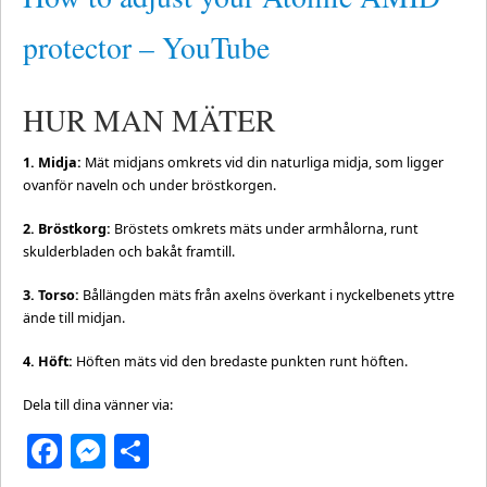
protector – YouTube
HUR MAN MÄTER
1. Midja:
Mät midjans omkrets vid din naturliga midja, som ligger
ovanför naveln och under bröstkorgen.
2. Bröstkorg:
Bröstets omkrets mäts under armhålorna, runt
skulderbladen och bakåt framtill.
3. Torso:
Bållängden mäts från axelns överkant i nyckelbenets yttre
ände till midjan.
4. Höft:
Höften mäts vid den bredaste punkten runt höften.
Dela till dina vänner via:
Facebook
Messenger
Dela