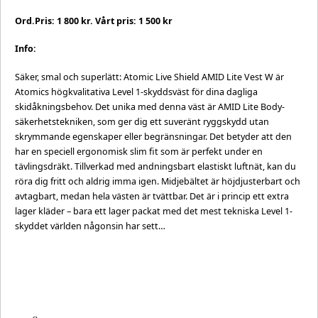
Ord.Pris: 1 800 kr. Vårt pris: 1 500 kr
Info:
Säker, smal och superlätt: Atomic Live Shield AMID Lite Vest W är
Atomics högkvalitativa Level 1-skyddsväst för dina dagliga
skidåkningsbehov. Det unika med denna väst är AMID Lite Body-
säkerhetstekniken, som ger dig ett suveränt ryggskydd utan
skrymmande egenskaper eller begränsningar. Det betyder att den
har en speciell ergonomisk slim fit som är perfekt under en
tävlingsdräkt. Tillverkad med andningsbart elastiskt luftnät, kan du
röra dig fritt och aldrig imma igen. Midjebältet är höjdjusterbart och
avtagbart, medan hela västen är tvättbar. Det är i princip ett extra
lager kläder – bara ett lager packat med det mest tekniska Level 1-
skyddet världen någonsin har sett…