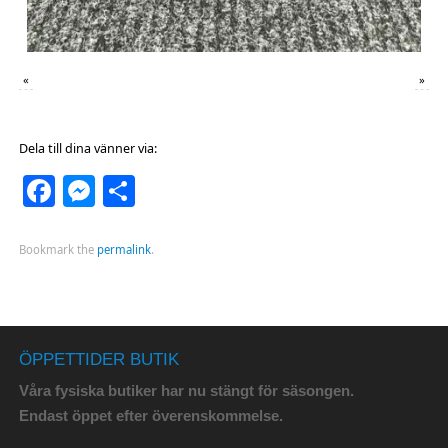
«
»
Dela till dina vänner via:
Facebook
Messenger
Dela
Bookmark the
permalink
.
ÖPPETTIDER BUTIK
Våra fysiska butiker har nu stängt för säsongen.
Endast öppet efter överenskommelse.