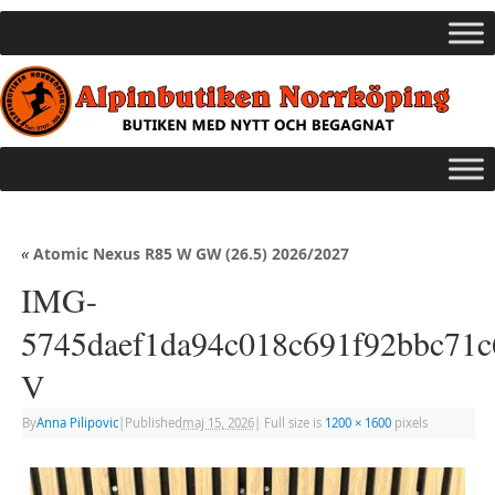
«
Atomic Nexus R85 W GW (26.5) 2026/2027
IMG-
5745daef1da94c018c691f92bbc71c
V
By
Anna Pilipovic
|
Published
maj 15, 2026
|
Full size is
1200 × 1600
pixels