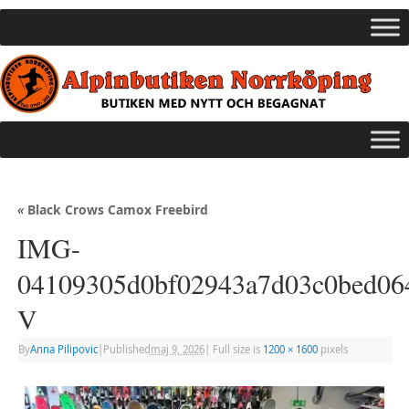
«
Black Crows Camox Freebird
IMG-
04109305d0bf02943a7d03c0bed06
V
By
Anna Pilipovic
|
Published
maj 9, 2026
|
Full size is
1200 × 1600
pixels