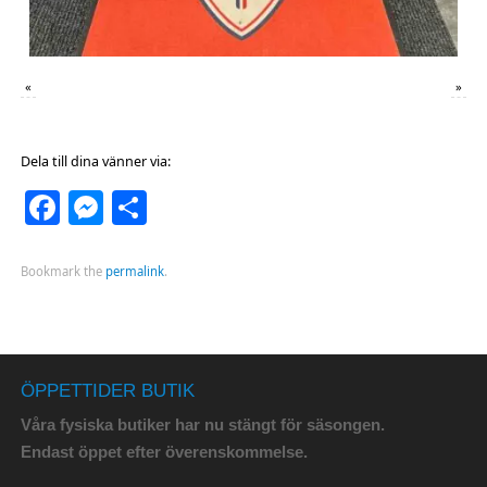
«
»
Dela till dina vänner via:
Facebook
Messenger
Dela
Bookmark the
permalink
.
ÖPPETTIDER BUTIK
Våra fysiska butiker har nu stängt för säsongen.
Endast öppet efter överenskommelse.