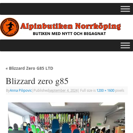
«
Blizzard Zero G85 LTD
Blizzard zero g85
By
Anna Pilipovic
|
Published
september 4, 2024
|
Full size is
1200 × 1600
pixels