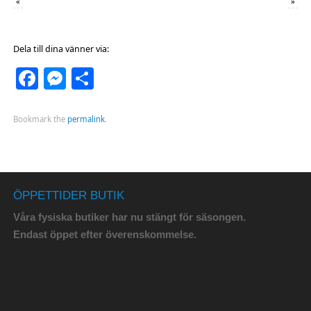
«
»
Dela till dina vänner via:
Facebook
Messenger
Dela
Bookmark the
permalink
.
ÖPPETTIDER BUTIK
Våra fysiska butiker har nu stängt för säsongen.
Endast öppet efter överenskommelse.