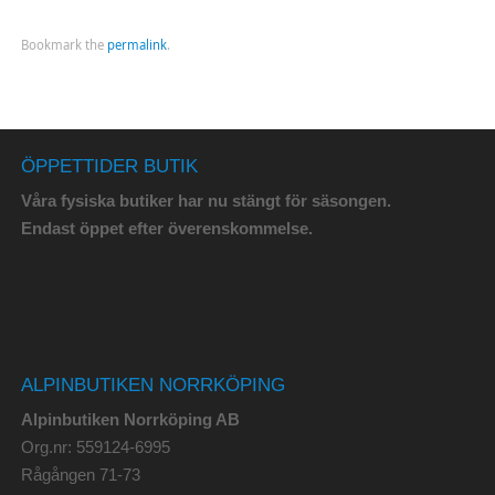
Bookmark the
permalink
.
ÖPPETTIDER BUTIK
Våra fysiska butiker har nu stängt för säsongen.
Endast öppet efter överenskommelse.
ALPINBUTIKEN NORRKÖPING
Alpinbutiken Norrköping AB
Org.nr: 559124-6995
Rågången 71-73