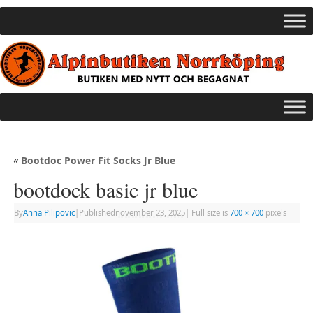
«
Bootdoc Power Fit Socks Jr Blue
bootdock basic jr blue
By
Anna Pilipovic
|
Published
november 23, 2025
|
Full size is
700 × 700
pixels