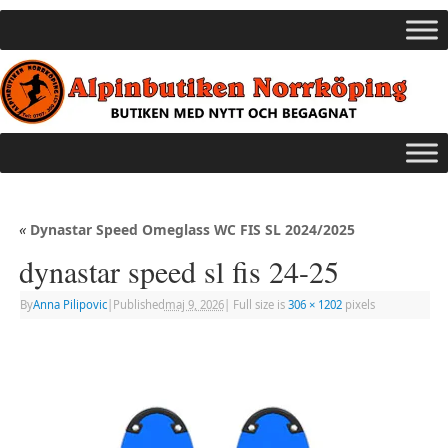
«
Dynastar Speed ​​Omeglass WC FIS SL 2024/2025
dynastar speed sl fis 24-25
By
Anna Pilipovic
|
Published
maj 9, 2026
|
Full size is
306 × 1202
pixels