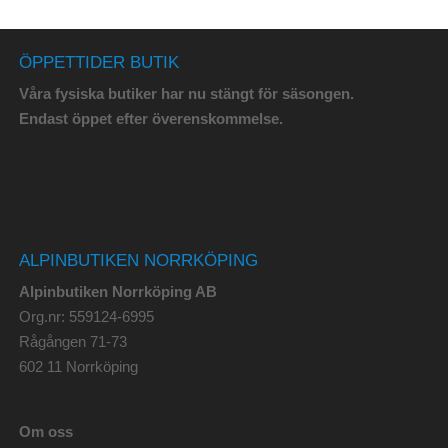
ÖPPETTIDER BUTIK
Våra fysiska butiker har nu stängt för säsongen.
Endast öppet efter överenskommelse.
ALPINBUTIKEN NORRKÖPING
Alpinbutiken Norrköping AB
Org.nr: 559124-6995
Rågången 71-73
602 11 Norrköping
Om oss