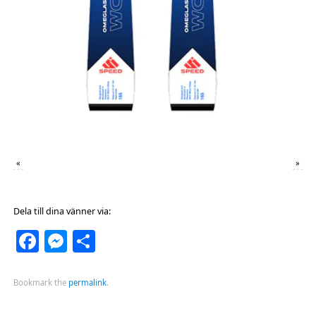
«
»
Dela till dina vänner via:
Facebook
Messenger
Dela
Bookmark the
permalink
.