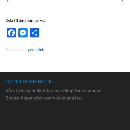
«
»
Dela till dina vänner via:
Facebook
Messenger
Dela
Bookmark the
permalink
.
ÖPPETTIDER BUTIK
Våra fysiska butiker har nu stängt för säsongen.
Endast öppet efter överenskommelse.