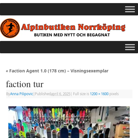
«
Faction Agent 1.0 (178 cm) – Visningsexemplar
faction tur
By
Anna Pilipovic
|
Published
april 6, 2025
|
Full size is
1200 × 1600
pixels