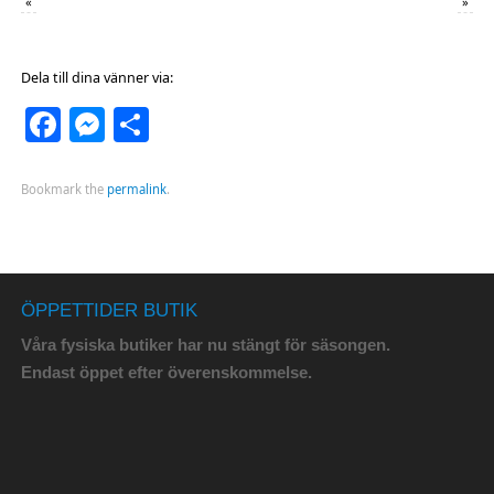
«
»
Dela till dina vänner via:
Facebook
Messenger
Dela
Bookmark the
permalink
.
ÖPPETTIDER BUTIK
Våra fysiska butiker har nu stängt för säsongen.
Endast öppet efter överenskommelse.