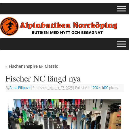
«
Fischer Inspire EF Classic
Fischer NC längd nya
By
Anna Pilipovic
|
Published
oktober 27, 2025
|
Full size is
1200 × 1600
pixels