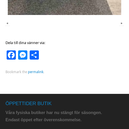
«
»
Dela till dina vänner via:
Facebook
Messenger
Dela
Bookmark the
permalink
.
ÖPPETTIDER BUTIK
Våra fysiska butiker har nu stängt för säsongen.
Endast öppet efter överenskommelse.