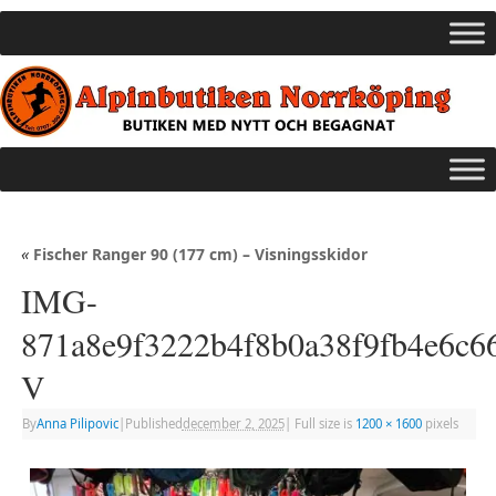
«
Fischer Ranger 90 (177 cm) – Visningsskidor
IMG-
871a8e9f3222b4f8b0a38f9fb4e6c6
V
By
Anna Pilipovic
|
Published
december 2, 2025
|
Full size is
1200 × 1600
pixels