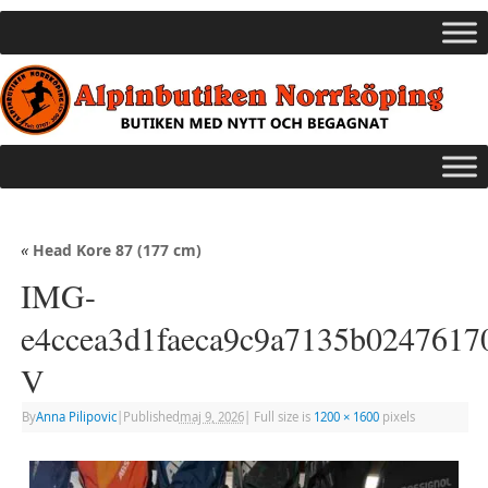
«
Head Kore 87 (177 cm)
IMG-
e4ccea3d1faeca9c9a7135b0247617
V
By
Anna Pilipovic
|
Published
maj 9, 2026
|
Full size is
1200 × 1600
pixels