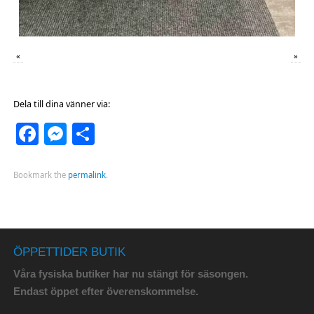
«
»
Dela till dina vänner via:
Facebook
Messenger
Dela
Bookmark the
permalink
.
ÖPPETTIDER BUTIK
Våra fysiska butiker har nu stängt för säsongen.
Endast öppet efter överenskommelse.