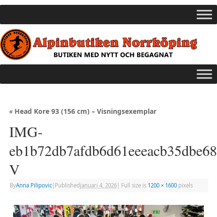
«
Head Kore 93 (156 cm) – Visningsexemplar
IMG-
eb1b72db7afdb6d61eeeacb35dbe68
V
By
Anna Pilipovic
|
Published
januari 4, 2026
|
Full size is
1200 × 1600
pixels