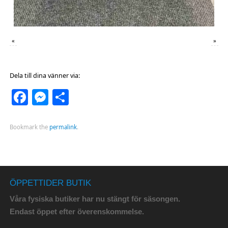
«
»
Dela till dina vänner via:
Facebook
Messenger
Dela
Bookmark the
permalink
.
ÖPPETTIDER BUTIK
Våra fysiska butiker har nu stängt för säsongen.
Endast öppet efter överenskommelse.