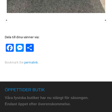
«
»
Dela till dina vänner via:
Facebook
Messenger
Dela
Bookmark the
permalink
.
ÖPPETTIDER BUTIK
Våra fysiska butiker har nu stängt för säsongen.
Endast öppet efter överenskommelse.