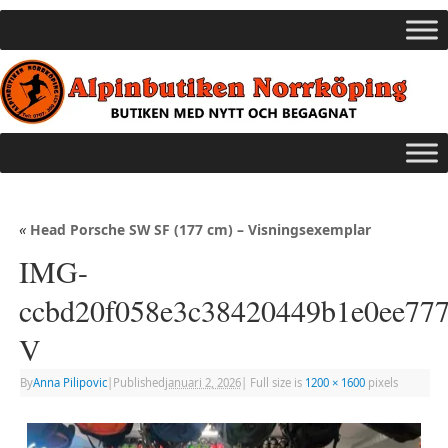
«
Head Porsche SW SF (177 cm) – Visningsexemplar
IMG-
ccbd20f058e3c38420449b1e0ee777
V
By
Anna Pilipovic
|
Published
januari 2, 2026
|
Full size is
1200 × 1600
pixels