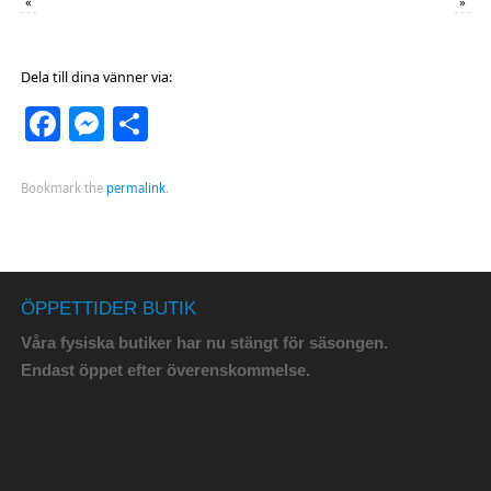
«
»
Dela till dina vänner via:
Facebook
Messenger
Dela
Bookmark the
permalink
.
ÖPPETTIDER BUTIK
Våra fysiska butiker har nu stängt för säsongen.
Endast öppet efter överenskommelse.