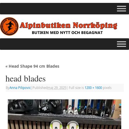
«
Head Shape 94 cm Blades
head blades
By
Anna Pilipovic
|
Published
maj 29, 2025
|
Full size is
1200 × 1600
pixels