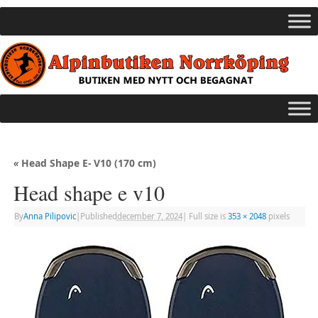
«
Head Shape E- V10 (170 cm)
Head shape e v10
By
Anna Pilipovic
|
Published
december 7, 2024
|
Full size is
353 × 2048
pixels