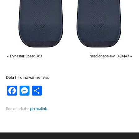
«
Dynastar Speed 763
head-shape-e-v10-74147
»
Dela till dina vänner via:
Facebook
Messenger
Dela
Bookmark the
permalink
.