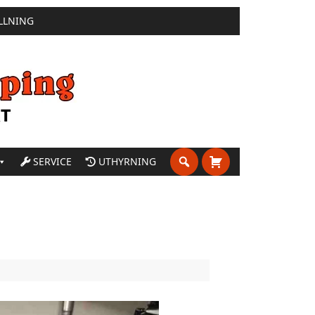
LLNING
SERVICE
UTHYRNING