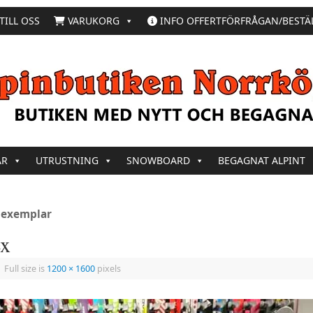
TILL OSS
VARUKORG
INFO OFFERTFÖRFRÅGAN/BESTÄ
AR
UTRUSTNING
SNOWBOARD
BEGAGNAT ALPINT
gsexemplar
ex
|
Full size is
1200 × 1600
pixels