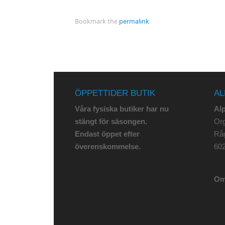
Bookmark the
permalink
.
ÖPPETTIDER BUTIK
AL
Våra fysiska butiker har nu
Al
stängt för säsongen.
Org
Endast öppet efter
Rå
överenskommelse.
602
Om