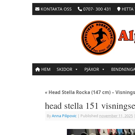
KONTAKTA OSS
0707- 300 431
HITTA 
HEM
SKIDOR
PJÄXOR
BINDNING
«
Head Stella Rocka (147 cm) – Visnin
head stella 151 visnings
By
Anna Pilipovic
|
Published
november 11, 2025