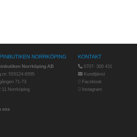
PINBUTIKEN NORRKÖPING
KONTAKT
pinbutiken Norrköping AB
0707- 300 431
.nr: 559124-6995
Kundtjänst
gången 71-73
Facebook
 11 Norrköping
Instagram
 oss