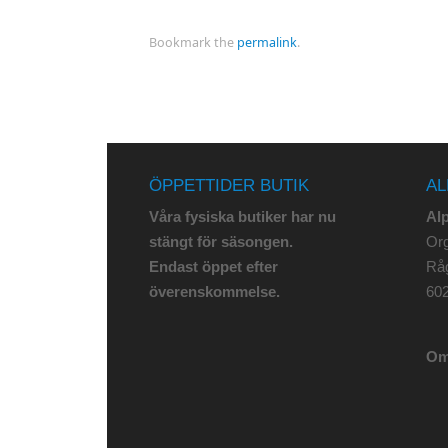
Bookmark the
permalink
.
ÖPPETTIDER BUTIK
AL
Våra fysiska butiker har nu
Al
stängt för säsongen.
Org
Endast öppet efter
Rå
överenskommelse.
602
Om