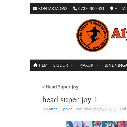
KONTAKTA OSS
0707- 300 431
HITTA 
HEM
SKIDOR
PJÄXOR
BINDNING
«
Head Super Joy
head super joy 1
By
Anna Pilipovic
|
Published
mars 21, 2025
|
Full 