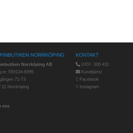
PINBUTIKEN NORRKÖPING
KONTAKT
pinbutiken Norrköping AB
0707- 300 431
.nr: 559124-6995
Kundtjänst
gången 71-73
Facebook
 11 Norrköping
Instagram
 oss