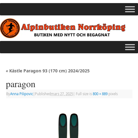
«
Kästle Paragon 93 (170 cm) 2024/2025
paragon
By
Anna Pilipovic
|
Published
mars 27, 2025
|
Full size is
800 × 889
pixels