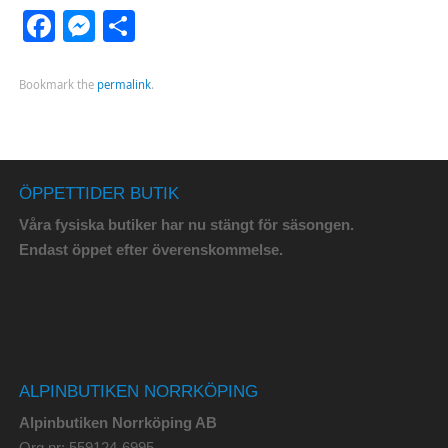
Facebook
Messenger
Dela
Bookmark the
permalink
.
ÖPPETTIDER BUTIK
Våra fysiska butiker har nu stängt för säsongen.
Endast öppet efter överenskommelse.
ALPINBUTIKEN NORRKÖPING
Alpinbutiken Norrköping AB
Org.nr: 559124-6995