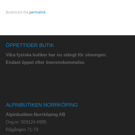
Bookmark the
permalink
.
ÖPPETTIDER BUTIK
Våra fysiska butiker har nu stängt för säsongen.
Endast öppet efter överenskommelse.
ALPINBUTIKEN NORRKÖPING
Alpinbutiken Norrköping AB
Org.nr: 559124-6995
Rågången 71-73