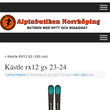
«
Kästle RX12 GS (183 cm)
Kästle rx12 gs 23-24
By
Anna Pilipovic
|
Published
mars 23, 2025
|
Full size is
624 × 624
pixels