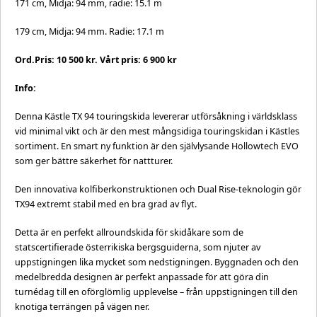
171 cm, Midja: 94 mm, radie: 15.1 m
179 cm, Midja: 94 mm. Radie: 17.1 m
Ord.Pris: 10 500 kr. Vårt pris: 6 900 kr
Info:
Denna Kästle TX 94 touringskida levererar utförsåkning i världsklass
vid minimal vikt och är den mest mångsidiga touringskidan i Kästles
sortiment. En smart ny funktion är den självlysande Hollowtech EVO
som ger bättre säkerhet för nattturer.
Den innovativa kolfiberkonstruktionen och Dual Rise-teknologin gör
TX94 extremt stabil med en bra grad av flyt.
Detta är en perfekt allroundskida för skidåkare som de
statscertifierade österrikiska bergsguiderna, som njuter av
uppstigningen lika mycket som nedstigningen. Byggnaden och den
medelbredda designen är perfekt anpassade för att göra din
turnédag till en oförglömlig upplevelse – från uppstigningen till den
knotiga terrängen på vägen ner.