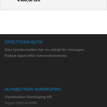
ÖPPETTIDER BUTIK
Våra fysiska butiker har nu stängt för säsongen.
Endast öppet efter överenskommelse.
ALPINBUTIKEN NORRKÖPING
Alpinbutiken Norrköping AB
Org.nr: 559124-6995