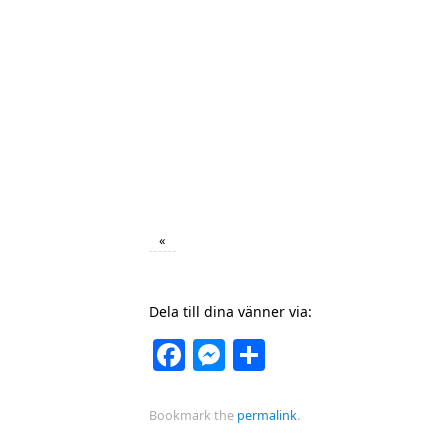
«
Dela till dina vänner via:
Facebook
Messenger
Dela
Bookmark the
permalink
.