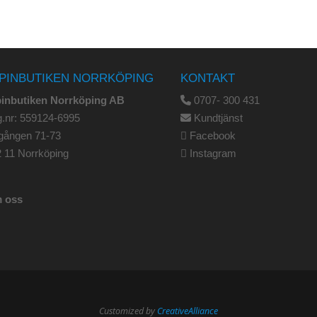
PINBUTIKEN NORRKÖPING
KONTAKT
pinbutiken Norrköping AB
0707- 300 431
.nr: 559124-6995
Kundtjänst
gången 71-73
Facebook
 11 Norrköping
Instagram
 oss
Customized by
CreativeAlliance