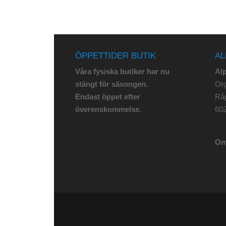
ÖPPETTIDER BUTIK
AL
Våra fysiska butiker har nu
Al
stängt för säsongen.
Org
Endast öppet efter
Rå
överenskommelse.
602
Om