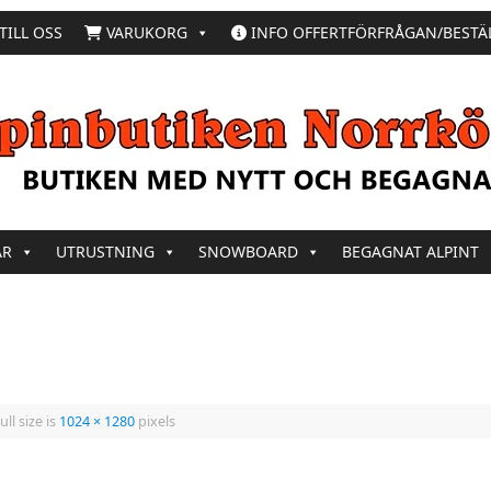
TILL OSS
VARUKORG
INFO OFFERTFÖRFRÅGAN/BESTÄ
AR
UTRUSTNING
SNOWBOARD
BEGAGNAT ALPINT
ull size is
1024 × 1280
pixels