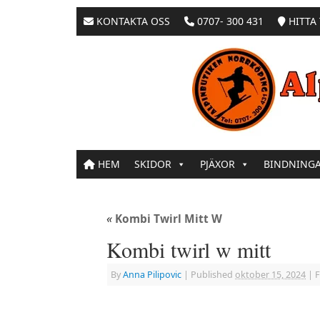
KONTAKTA OSS
0707- 300 431
HITTA 
HEM
SKIDOR
PJÄXOR
BINDNING
«
Kombi Twirl Mitt W
Kombi twirl w mitt
By
Anna Pilipovic
|
Published
oktober 15, 2024
|
F