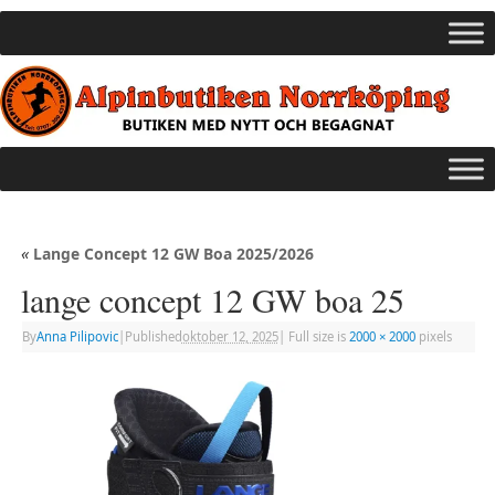
«
Lange Concept 12 GW Boa 2025/2026
lange concept 12 GW boa 25
By
Anna Pilipovic
|
Published
oktober 12, 2025
|
Full size is
2000 × 2000
pixels