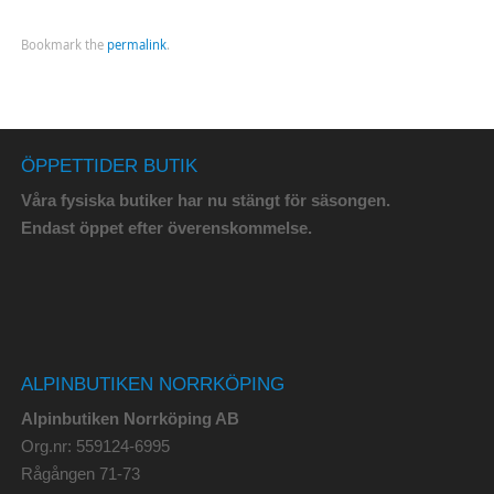
Bookmark the
permalink
.
ÖPPETTIDER BUTIK
Våra fysiska butiker har nu stängt för säsongen.
Endast öppet efter överenskommelse.
ALPINBUTIKEN NORRKÖPING
Alpinbutiken Norrköping AB
Org.nr: 559124-6995
Rågången 71-73