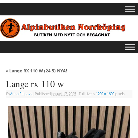
«
Lange RX 110 W (24.5) NYA!
Lange rx 110 w
By
Anna Pilipovic
|
Published
januari 17, 2025
|
Full size is
1200 × 1600
pixels