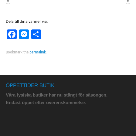
«
»
Dela till dina vänner via:
Facebook
Messenger
Dela
Bookmark the
permalink
.
ÖPPETTIDER BUTIK
Våra fysiska butiker har nu stängt för säsongen.
Endast öppet efter överenskommelse.