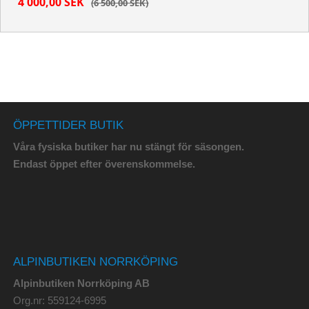
4 000,00 SEK
6 500,00 SEK
ÖPPETTIDER BUTIK
Våra fysiska butiker har nu stängt för säsongen.
Endast öppet efter överenskommelse.
ALPINBUTIKEN NORRKÖPING
Alpinbutiken Norrköping AB
Org.nr: 559124-6995