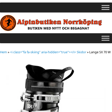
Hem
»
<i class="fa fa-skiing" aria-hidden="true"></i> Skidor
»
Lange SX 70 W