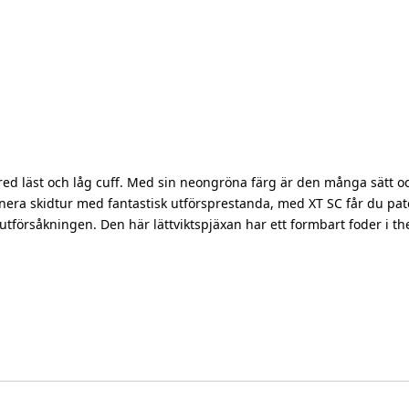
d läst och låg cuff. Med sin neongröna färg är den många sätt och 
inera skidtur med fantastisk utförsprestanda, med XT SC får du pa
 utförsåkningen. Den här lättviktspjäxan har ett formbart foder i 