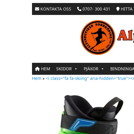
KONTAKTA OSS
0707- 300 431
HITTA 
HEM
SKIDOR
PJÄXOR
BINDNING
Hem
»
<i class="fa fa-skiing" aria-hidden="true"></