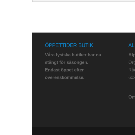
ÖPPETTIDER BUTIK
AL
Våra fysiska butiker har nu
Al
stängt för säsongen.
Org
Endast öppet efter
Rå
överenskommelse.
602
Om