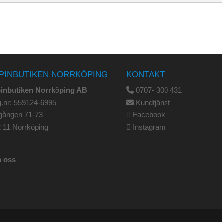
PINBUTIKEN NORRKÖPING
KONTAKT
pinbutiken Norrköping AB
0707- 300 431
.nr: 559124-6995
Kundtjänst
gången 71-73
Facebook
 11 Norrköping
Instagram
 oss